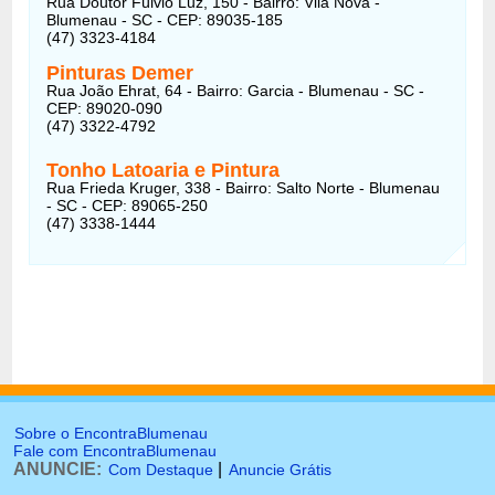
Rua Doutor Fúlvio Luz, 150 - Bairro: Vila Nova -
Blumenau - SC - CEP: 89035-185
(47) 3323-4184
Pinturas Demer
Rua João Ehrat, 64 - Bairro: Garcia - Blumenau - SC -
CEP: 89020-090
(47) 3322-4792
Tonho Latoaria e Pintura
Rua Frieda Kruger, 338 - Bairro: Salto Norte - Blumenau
- SC - CEP: 89065-250
(47) 3338-1444
Sobre o EncontraBlumenau
Fale com EncontraBlumenau
ANUNCIE:
|
Com Destaque
Anuncie Grátis