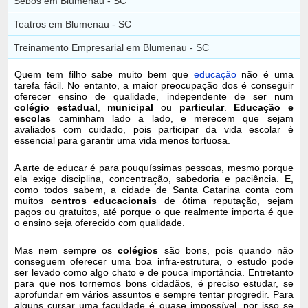
Sebos em Blumenau - SC
Teatros em Blumenau - SC
Treinamento Empresarial em Blumenau - SC
Quem tem filho sabe muito bem que
educação
não é uma
tarefa fácil. No entanto, a maior preocupação dos é conseguir
oferecer ensino de qualidade, independente de ser num
colégio estadual
,
municipal
ou
particular
.
Educação e
escolas
caminham lado a lado, e merecem que sejam
avaliados com cuidado, pois participar da vida escolar é
essencial para garantir uma vida menos tortuosa.
A arte de educar é para pouquíssimas pessoas, mesmo porque
ela exige disciplina, concentração, sabedoria e paciência. E,
como todos sabem, a cidade de Santa Catarina conta com
muitos
centros educacionais
de ótima reputação, sejam
pagos ou gratuitos, até porque o que realmente importa é que
o ensino seja oferecido com qualidade.
Mas nem sempre os
colégios
são bons, pois quando não
conseguem oferecer uma boa infra-estrutura, o estudo pode
ser levado como algo chato e de pouca importância. Entretanto
para que nos tornemos bons cidadãos, é preciso estudar, se
aprofundar em vários assuntos e sempre tentar progredir. Para
alguns cursar uma faculdade é quase impossível, por isso se